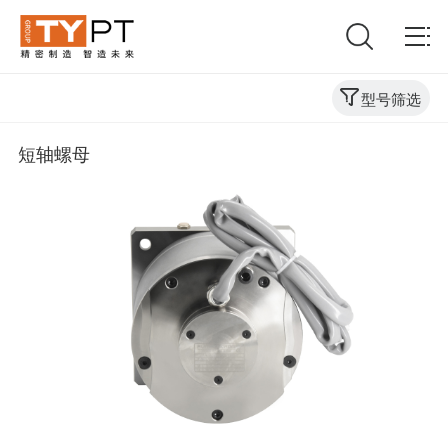
型号筛选
短轴螺母