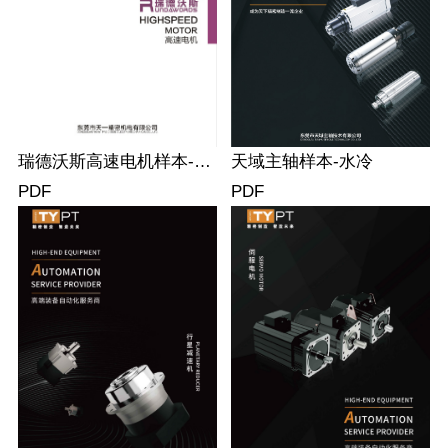
瑞德沃斯高速电机样本-风
天域主轴样本-水冷
冷
PDF
PDF