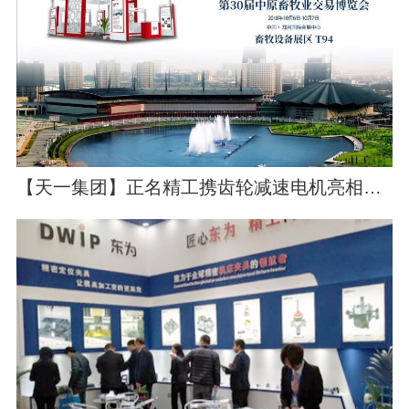
【天一集团】正名精工携齿轮减速电机亮相中原畜牧业交易博览会