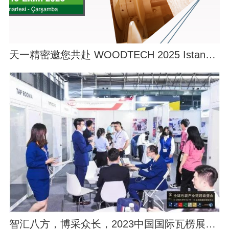
天一精密邀您共赴 WOODTECH 2025 Istanbul 木工设备展会，共探行业合作新可能
智汇八方，博采众长，2023中国国际瓦楞展圆满落幕！天一精密载誉而归，不负相遇！