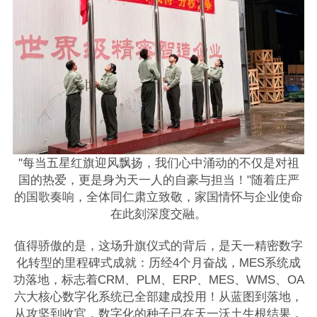
"每当五星红旗迎风飘扬，我们心中涌动的不仅是对祖
国的热爱，更是身为天一人的自豪与担当！"随着庄严
的国歌奏响，全体同仁肃立致敬，家国情怀与企业使命
在此刻深度交融。
值得骄傲的是，这场升旗仪式的背后，是天一精密数字
化转型的里程碑式成就：历经4个月奋战，MES系统成
功落地，标志着CRM、PLM、ERP、MES、WMS、OA
六大核心数字化系统已全部建成投用！从蓝图到落地，
从攻坚到收官，数字化的种子已在天一沃土生根结果，