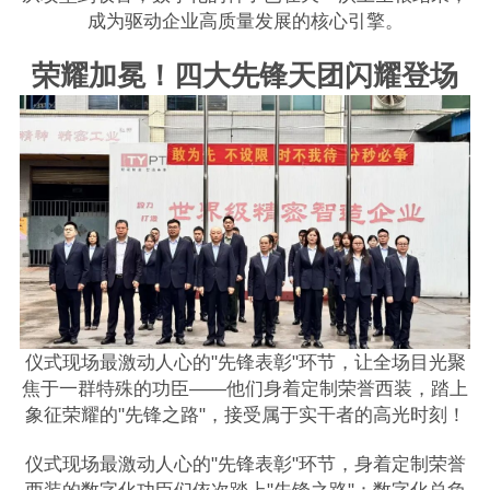
成为驱动企业高质量发展的核心引擎。
荣耀加冕！四大先锋天团闪耀登场
仪式现场最激动人心的"先锋表彰"环节，让全场目光聚
焦于一群特殊的功臣——他们身着定制荣誉西装，踏上
象征荣耀的"先锋之路"，接受属于实干者的高光时刻！
仪式现场最激动人心的"先锋表彰"环节，身着定制荣誉
西装的数字化功臣们依次踏上"先锋之路"：数字化总负