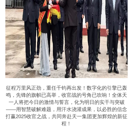
征程万里风正劲，重任千钧再出发！数字化的引擎已轰
鸣，先锋的旗帜已高举，收官战的号角已吹响！全体天
一人将把今日的激情与誓言，化为明日的实干与突破
——用智慧破解难题，用汗水浇灌成果，以必胜的信念
打赢2025收官之战，共同奔赴天一集团更加辉煌的新征
程！