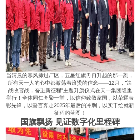
当清晨的寒风掠过厂区，五星红旗冉冉升起的那一刻，
所有天一人的心中都激荡着滚烫的信念——12月，"决
战收官战，奋进新征程"主题升旗仪式在天一集团隆重
举行！全体同仁齐聚一堂，以信仰致敬家国，以荣耀表
彰先锋，以誓言奔赴2025年最后的冲刺，以实干绘就新
征程的蓝图！
国旗飘扬 见证数字化里程碑