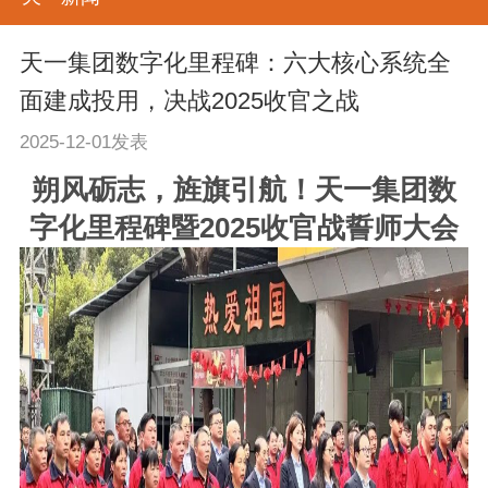
天一集团数字化里程碑：六大核心系统全
面建成投用，决战2025收官之战
2025-12-01发表
朔风砺志，旌旗引航！天一集团数
字化里程碑暨2025收官战誓师大会